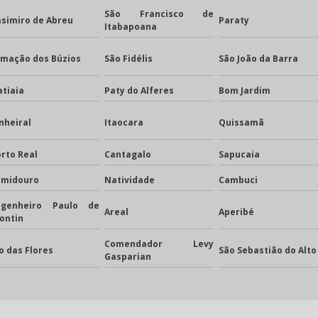
São Francisco de
simiro de Abreu
Paraty
Itabapoana
rmação dos Búzios
São Fidélis
São João da Barra
atiaia
Paty do Alferes
Bom Jardim
nheiral
Itaocara
Quissamã
rto Real
Cantagalo
Sapucaia
umidouro
Natividade
Cambuci
ngenheiro Paulo de
Areal
Aperibé
ontin
Comendador Levy
o das Flores
São Sebastião do Alto
Gasparian