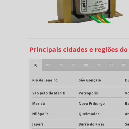
Principais cidades e regiões d
RJ
MG
ES
SP
PR
SC
RS
PE
Rio de Janeiro
São Gonçalo
Du
São João de Meriti
Petrópolis
V
Maricá
Nova Friburgo
B
Nilópolis
Queimados
A
Japeri
Barra do Piraí
S