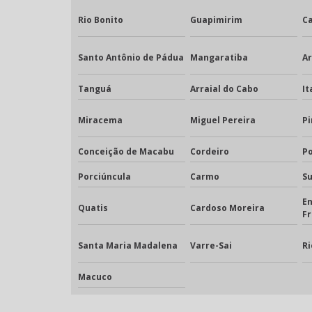
Rio Bonito
Guapimirim
Ca
Santo Antônio de Pádua
Mangaratiba
A
Tanguá
Arraial do Cabo
It
Miracema
Miguel Pereira
Pi
Conceição de Macabu
Cordeiro
Po
Porciúncula
Carmo
S
E
Quatis
Cardoso Moreira
Fr
Santa Maria Madalena
Varre-Sai
Ri
Macuco