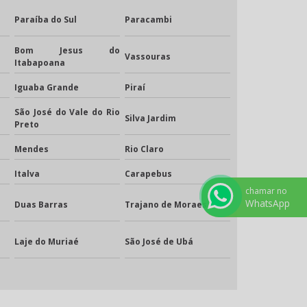
Paraíba do Sul
Paracambi
Bom Jesus do
Vassouras
Itabapoana
Iguaba Grande
Piraí
São José do Vale do Rio
Silva Jardim
Preto
Mendes
Rio Claro
Italva
Carapebus
chamar no
WhatsApp
Duas Barras
Trajano de Moraes
Laje do Muriaé
São José de Ubá