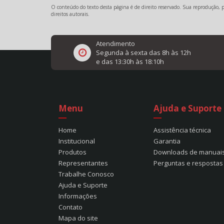
O conteúdo do texto desta página é de direito reservado. Sua reprodução, pa
direitos autorais
.
Atendimento
Segunda à sexta das 8h às 12h
e das 13:30h às 18:10h
Menu
Ajuda e Suporte
Home
Assistência técnica
Institucional
Garantia
Produtos
Downloads de manuai
Representantes
Perguntas e respostas
Trabalhe Conosco
Ajuda e Suporte
Informações
Contato
Mapa do site