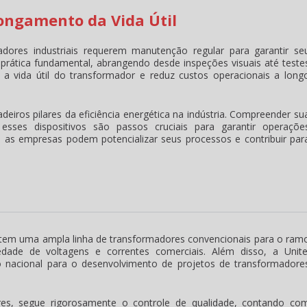
ongamento da Vida Útil
ores industriais requerem manutenção regular para garantir se
rática fundamental, abrangendo desde inspeções visuais até teste
 a vida útil do transformador e reduz custos operacionais a long
deiros pilares da eficiência energética na indústria. Compreender su
esses dispositivos são passos cruciais para garantir operaçõe
as, as empresas podem potencializar seus processos e contribuir par
ntem uma ampla linha de transformadores convencionais para o ram
dade de voltagens e correntes comerciais. Além disso, a Unite
nacional para o desenvolvimento de projetos de transformadore
es, segue rigorosamente o controle de qualidade, contando co