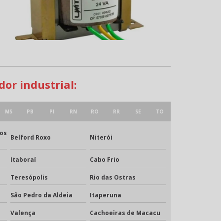
or industrial:
MS
PB
PI
RN
RO
RR
SE
TO
s
Belford Roxo
Niterói
Itaboraí
Cabo Frio
Teresópolis
Rio das Ostras
São Pedro da Aldeia
Itaperuna
Valença
Cachoeiras de Macacu