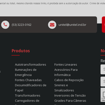
rcial ou total, mesmo citando nossos links, é proibida sem a autorização do autor. Crime de viola
(53) 3223-0162
unitel@unitel.ind.br
Produtos
Ne
Re
Autotransformadores
Fontes Lineares
Iluminações de
Acessórios Para
s
Emergência
Informática
Fontes Chaveadas
Cabos de Reposição
Desumidificadores de
Sirenes e
Papel
Sinalizadores
Transformadores
Inversores de Tensão
Carregadores de
Grades Para Câmeras