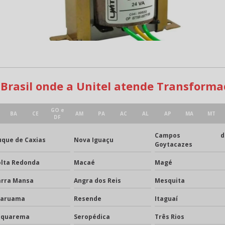
o Brasil onde a Unitel atende Transformad
GO e
BA
CE
AM
PA
AC
AL
AP
MA
MT
DF
Campos do
que de Caxias
Nova Iguaçu
Goytacazes
olta Redonda
Macaé
Magé
arra Mansa
Angra dos Reis
Mesquita
raruama
Resende
Itaguaí
aquarema
Seropédica
Três Rios