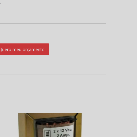
r
Quero meu orçamento