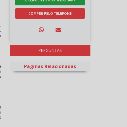
ORÇAMENTO POR WHATSAPP
COMPRE PELO TELEFONE
.
s
o
PERGUNTAS
Páginas Relacionadas
e
m
o
a
o
s