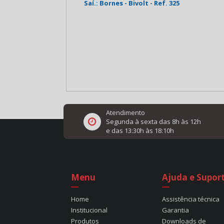
 - Bivolt - Ref. 325
Bivolt - Ref. 740
Atendimento
Segunda à sexta das 8h às 12h
e das 13:30h às 18:10h
Menu
Ajuda e Supor
Home
Assistência técnica
Institucional
Garantia
Produtos
Downloads de