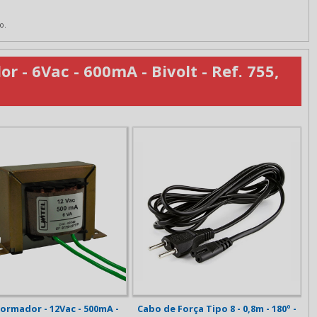
o.
- 6Vac - 600mA - Bivolt - Ref. 755,
Força Tipo 8 - 0,8m - 180º -
Fonte Casio CTK 811 - 12Vdc - 2A -