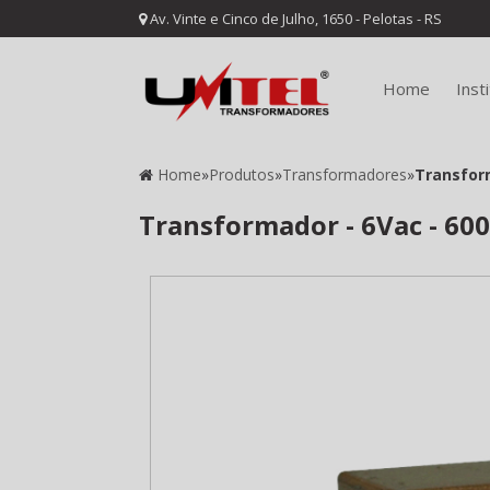
Av. Vinte e Cinco de Julho, 1650 - Pelotas - RS
Home
Inst
Home
»
Produtos
»
Transformadores
»
Transform
Transformador - 6Vac - 600m