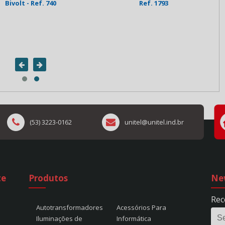
Ref. 1793
Mesa - Plug 5,5x1,5 (-) - Bivolt - Ref.
285
(53) 3223-0162
unitel@unitel.ind.br
te
Produtos
Ne
Rec
Autotransformadores
Acessórios Para
Iluminações de
Informática