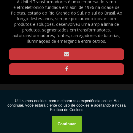
2082
A Unitel Transformadores é uma empresa do ramo
eletroeletrônico fundada em abril de 1996 na cidade de
BATERIA SELADA VRLA - 6VDC - 4AH - REF. 1375
Pelotas, estado do Rio Grande do Sul, no sul do Brasil. Ao
BORNE KRE / BNC FL-03 - REF. 23490
longo destes anos, sempre procurando inovar com
produtos e soluções, desenvolveu uma ampla linha de
CAPACITOR DE PARTIDA PARA VENTILADOR - 3,33+0,05UF / 330V - REF. 169
produtos, segmentados em transformadores,
CLAMP PARA TRELIÇAS - Q20 - PRETO - REF. 1570
autotransformadores, fontes, carregadores de baterias,
CLAMP PARA TRELIÇAS - Q20 - ZINCADO - REF. 1571
iluminações de emergência entre outros.
CLAMP PARA TRELIÇAS - Q25 - PRETO - REF. 1568
CLAMP PARA TRELIÇAS - Q25 - ZINCADO - REF. 1569
CONECTOR EM BARRA 6MM² - REF. 1640
GRAXA DE SILICONE 15G - REF. 2188
GRAXA DE SILICONE 1KG - REF. 2167
GRAXA DE SILICONE 30G - REF. 2165
Copyright © Unitel. (Lei 9610 de 19/02/1998)
MOTOR VENTILADOR EVAPORADOR CONDICIONADOR DE AR SPLIT - FN20B-
PG (RPG20P) - 220V - REF. 1636
W3C
MOTOR VENTILADOR EVAPORADOR CONDICIONADOR DE AR SPLIT - FN20H-
PG (RPG25U) - 220V - REF. 1637
W3C
PASTA TÉRMICA 1KG - REF. 2166
PASTA TÉRMICA 30G - REF. 2189