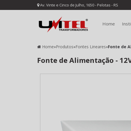
Av. Vinte e Cinco de Julho, 1650 - Pelotas - RS
Home
Inst
Home
»
Produtos
»
Fontes Lineares
»
Fonte de Al
Fonte de Alimentação - 12Vd