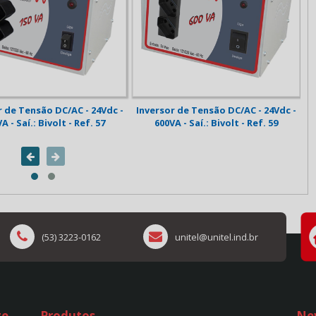
r de Tensão DC/AC - 24Vdc -
Inversor de Tensão DC/AC - 24Vdc -
A - Saí.: Bivolt - Ref. 57
600VA - Saí.: Bivolt - Ref. 59
(53) 3223-0162
unitel@unitel.ind.br
te
Produtos
Ne