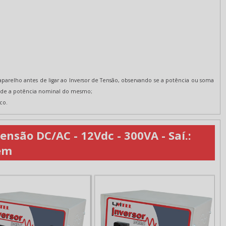
aparelho antes de ligar ao Inversor de Tensão, observando se a potência ou soma
cede a potência nominal do mesmo;
co.
nsão DC/AC - 12Vdc - 300VA - Saí.:
bém