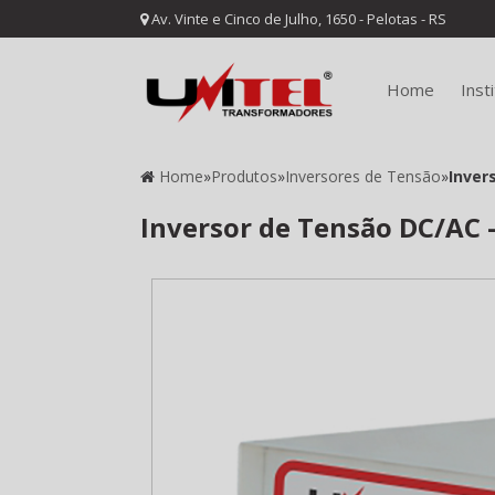
Av. Vinte e Cinco de Julho, 1650 - Pelotas - RS
Home
Inst
Home
»
Produtos
»
Inversores de Tensão
»
Invers
Inversor de Tensão DC/AC - 1