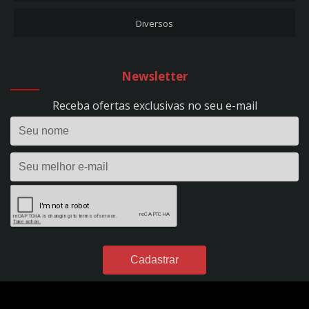
REF. 297
Diversos
CARREGADOR DE BATERIA 10A - FLUTUAÇÃO - BIVOLT - REF. 53
CARREGADOR DE BATERIA 10A - HOBBY 100 - BIVOLT - REF. 1393
CARREGADOR DE BATERIA 15A - EVOLUTION 150 - BIVOLT - REF. 295
Newsletter
CARREGADOR DE BATERIA 24V - 50A - PROFISSIONAL - C/ RODÍZIOS - BIVOLT -
REF. 298
Receba ofertas exclusivas no seu e-mail
CARREGADOR DE BATERIA 2A - FLUTUAÇÃO - BIVOLT - REF. 1395
CARREGADOR DE BATERIA 2A - HOBBY 20 - BIVOLT - REF. 1390
CARREGADOR DE BATERIA 35A - EVOLUTION 350 - BIVOLT - REF. 296
CARREGADOR DE BATERIA 40A - POWER PROFISSIONAL 400 DIGITAL - 12VDC -
S/ AUX. PARTIDA - BIVOLT - REF. 299
CARREGADOR DE BATERIA 4A - FLUTUAÇÃO - BIVOLT - REF. 54
CARREGADOR DE BATERIA 4A - HOBBY 40 - BIVOLT - REF. 1391
CARREGADOR DE BATERIA 50A - POWER PROFISSIONAL 2450 DIGITAL - 24VDC
- S/ AUX. PARTIDA - BIVOLT - REF. 301
CARREGADOR DE BATERIA 60A - POWER PROFISSIONAL 600 DIGITAL - 12VDC -
C/ AUX. PARTIDA - BIVOLT - REF. 300
CARREGADOR DE BATERIA 7A - FLUTUAÇÃO - BIVOLT - REF. 49