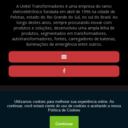
2082
A Unitel Transformadores é uma empresa do ramo
eletroeletrônico fundada em abril de 1996 na cidade de
BATERIA SELADA VRLA - 6VDC - 4AH - REF. 1375
Pelotas, estado do Rio Grande do Sul, no sul do Brasil. Ao
BORNE KRE / BNC FL-03 - REF. 23490
longo destes anos, sempre procurando inovar com
produtos e soluções, desenvolveu uma ampla linha de
CAPACITOR DE PARTIDA PARA VENTILADOR - 3,33+0,05UF / 330V - REF. 169
produtos, segmentados em transformadores,
CLAMP PARA TRELIÇAS - Q20 - PRETO - REF. 1570
autotransformadores, fontes, carregadores de baterias,
CLAMP PARA TRELIÇAS - Q20 - ZINCADO - REF. 1571
iluminações de emergência entre outros.
CLAMP PARA TRELIÇAS - Q25 - PRETO - REF. 1568
CLAMP PARA TRELIÇAS - Q25 - ZINCADO - REF. 1569
CONECTOR EM BARRA 6MM² - REF. 1640
GRAXA DE SILICONE 15G - REF. 2188
GRAXA DE SILICONE 1KG - REF. 2167
GRAXA DE SILICONE 30G - REF. 2165
Copyright © Unitel. (Lei 9610 de 19/02/1998)
MOTOR VENTILADOR EVAPORADOR CONDICIONADOR DE AR SPLIT - FN20B-
PG (RPG20P) - 220V - REF. 1636
W3C
MOTOR VENTILADOR EVAPORADOR CONDICIONADOR DE AR SPLIT - FN20H-
PG (RPG25U) - 220V - REF. 1637
W3C
PASTA TÉRMICA 1KG - REF. 2166
PASTA TÉRMICA 30G - REF. 2189