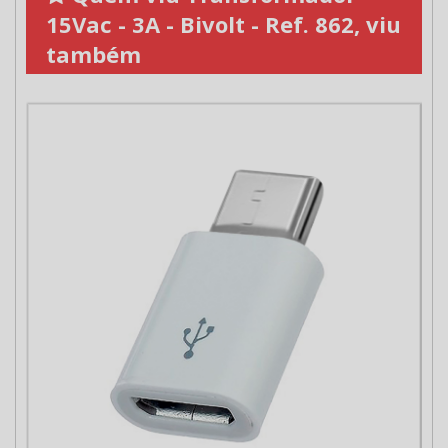
15Vac - 3A - Bivolt - Ref. 862, viu
também