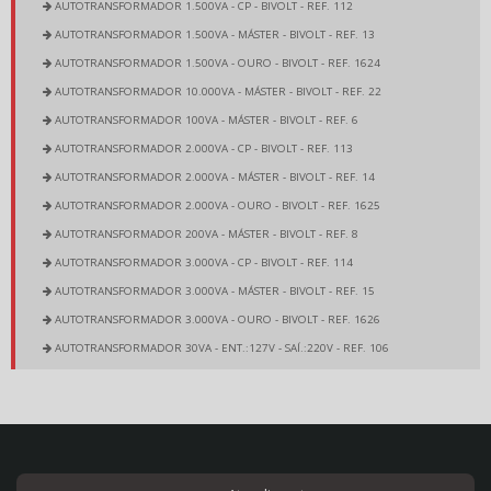
AUTOTRANSFORMADOR 1.500VA - CP - BIVOLT - REF. 112
AUTOTRANSFORMADOR 1.500VA - MÁSTER - BIVOLT - REF. 13
AUTOTRANSFORMADOR 1.500VA - OURO - BIVOLT - REF. 1624
AUTOTRANSFORMADOR 10.000VA - MÁSTER - BIVOLT - REF. 22
AUTOTRANSFORMADOR 100VA - MÁSTER - BIVOLT - REF. 6
AUTOTRANSFORMADOR 2.000VA - CP - BIVOLT - REF. 113
AUTOTRANSFORMADOR 2.000VA - MÁSTER - BIVOLT - REF. 14
AUTOTRANSFORMADOR 2.000VA - OURO - BIVOLT - REF. 1625
AUTOTRANSFORMADOR 200VA - MÁSTER - BIVOLT - REF. 8
AUTOTRANSFORMADOR 3.000VA - CP - BIVOLT - REF. 114
AUTOTRANSFORMADOR 3.000VA - MÁSTER - BIVOLT - REF. 15
AUTOTRANSFORMADOR 3.000VA - OURO - BIVOLT - REF. 1626
AUTOTRANSFORMADOR 30VA - ENT.:127V - SAÍ.:220V - REF. 106
AUTOTRANSFORMADOR 30VA - ENT.:220V - SAÍ.:127V - REF. 105
AUTOTRANSFORMADOR 350VA - CP - BIVOLT - REF. 2425
AUTOTRANSFORMADOR 350VA - MÁSTER - BIVOLT - REF. 9
AUTOTRANSFORMADOR 350VA - OURO - BIVOLT - REF. 1620
AUTOTRANSFORMADOR 4.000VA - CP - BIVOLT - REF. 115