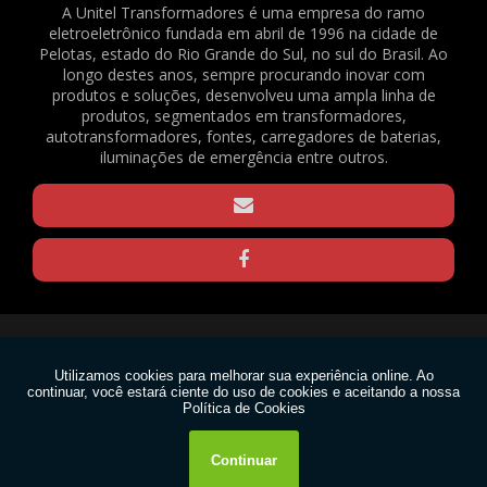
2082
A Unitel Transformadores é uma empresa do ramo
eletroeletrônico fundada em abril de 1996 na cidade de
BATERIA SELADA VRLA - 6VDC - 4AH - REF. 1375
Pelotas, estado do Rio Grande do Sul, no sul do Brasil. Ao
BORNE KRE / BNC FL-03 - REF. 23490
longo destes anos, sempre procurando inovar com
produtos e soluções, desenvolveu uma ampla linha de
CAPACITOR DE PARTIDA PARA VENTILADOR - 3,33+0,05UF / 330V - REF. 169
produtos, segmentados em transformadores,
CLAMP PARA TRELIÇAS - Q20 - PRETO - REF. 1570
autotransformadores, fontes, carregadores de baterias,
CLAMP PARA TRELIÇAS - Q20 - ZINCADO - REF. 1571
iluminações de emergência entre outros.
CLAMP PARA TRELIÇAS - Q25 - PRETO - REF. 1568
CLAMP PARA TRELIÇAS - Q25 - ZINCADO - REF. 1569
CONECTOR EM BARRA 6MM² - REF. 1640
GRAXA DE SILICONE 15G - REF. 2188
GRAXA DE SILICONE 1KG - REF. 2167
GRAXA DE SILICONE 30G - REF. 2165
Copyright © Unitel. (Lei 9610 de 19/02/1998)
MOTOR VENTILADOR EVAPORADOR CONDICIONADOR DE AR SPLIT - FN20B-
PG (RPG20P) - 220V - REF. 1636
W3C
MOTOR VENTILADOR EVAPORADOR CONDICIONADOR DE AR SPLIT - FN20H-
PG (RPG25U) - 220V - REF. 1637
W3C
PASTA TÉRMICA 1KG - REF. 2166
PASTA TÉRMICA 30G - REF. 2189