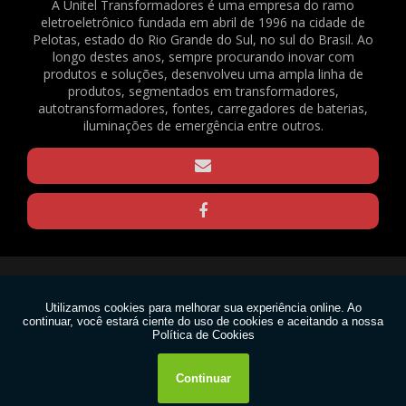
2082
A Unitel Transformadores é uma empresa do ramo
eletroeletrônico fundada em abril de 1996 na cidade de
BATERIA SELADA VRLA - 6VDC - 4AH - REF. 1375
Pelotas, estado do Rio Grande do Sul, no sul do Brasil. Ao
BORNE KRE / BNC FL-03 - REF. 23490
longo destes anos, sempre procurando inovar com
produtos e soluções, desenvolveu uma ampla linha de
CAPACITOR DE PARTIDA PARA VENTILADOR - 3,33+0,05UF / 330V - REF. 169
produtos, segmentados em transformadores,
CLAMP PARA TRELIÇAS - Q20 - PRETO - REF. 1570
autotransformadores, fontes, carregadores de baterias,
CLAMP PARA TRELIÇAS - Q20 - ZINCADO - REF. 1571
iluminações de emergência entre outros.
CLAMP PARA TRELIÇAS - Q25 - PRETO - REF. 1568
CLAMP PARA TRELIÇAS - Q25 - ZINCADO - REF. 1569
CONECTOR EM BARRA 6MM² - REF. 1640
GRAXA DE SILICONE 15G - REF. 2188
GRAXA DE SILICONE 1KG - REF. 2167
GRAXA DE SILICONE 30G - REF. 2165
Copyright © Unitel. (Lei 9610 de 19/02/1998)
MOTOR VENTILADOR EVAPORADOR CONDICIONADOR DE AR SPLIT - FN20B-
PG (RPG20P) - 220V - REF. 1636
W3C
MOTOR VENTILADOR EVAPORADOR CONDICIONADOR DE AR SPLIT - FN20H-
PG (RPG25U) - 220V - REF. 1637
W3C
PASTA TÉRMICA 1KG - REF. 2166
PASTA TÉRMICA 30G - REF. 2189