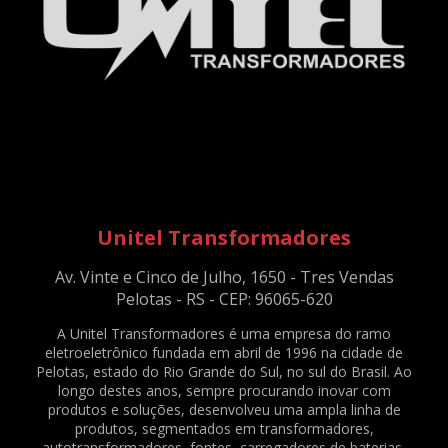
DESUMIDIFICADOR DE PAPEL A4 - 750 FOLHAS - ENT.:127V - REF. 1474
DESUMIDIFICADOR DE PAPEL A4 - 750 FOLHAS - ENT.:220V - REF. 1460
DESUMIDIFICADOR DE PAPEL SUPER A3 - 750 FOLHAS - ENT.:127V - REF. 2350
DESUMIDIFICADOR DE PAPEL SUPER A3 - 750 FOLHAS - ENT.:220V - REF. 2351
DIVERSOS
ABRAÇADEIRA / PRENSA CABO DE TV - PRETO - C/ 140 UNID. - REF. 2083
ABRAÇADEIRAS NYLON PA66 - 2,5X100MM - NATURAL - C/ 1000 UNID. - REF.
2079
ABRAÇADEIRAS NYLON PA66 - 2X78MM - NATURAL - C/ 1000 UNID. - REF.
Unitel Transformadores
2076
ABRAÇADEIRAS NYLON PA66 - 3,6X150MM - NATURAL - C/ 500 UNID. - REF.
Av. Vinte e Cinco de Julho, 1650 - Tres Vendas
2081
Pelotas - RS - CEP: 96065-620
ABRAÇADEIRAS NYLON PA66 - 4,8X200MM - NATURAL - C/ 500 UNID. - REF.
2082
A Unitel Transformadores é uma empresa do ramo
eletroeletrônico fundada em abril de 1996 na cidade de
BATERIA SELADA VRLA - 6VDC - 4AH - REF. 1375
Pelotas, estado do Rio Grande do Sul, no sul do Brasil. Ao
BORNE KRE / BNC FL-03 - REF. 23490
longo destes anos, sempre procurando inovar com
produtos e soluções, desenvolveu uma ampla linha de
CAPACITOR DE PARTIDA PARA VENTILADOR - 3,33+0,05UF / 330V - REF. 169
produtos, segmentados em transformadores,
CLAMP PARA TRELIÇAS - Q20 - PRETO - REF. 1570
autotransformadores, fontes, carregadores de baterias,