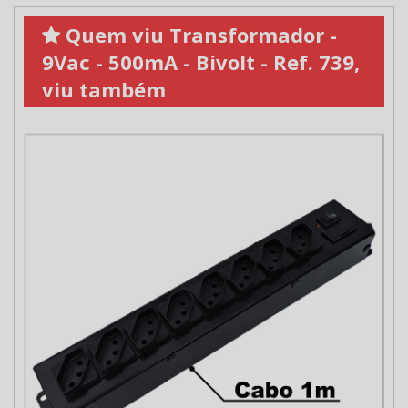
Quem viu Transformador -
9Vac - 500mA - Bivolt - Ref. 739,
viu também