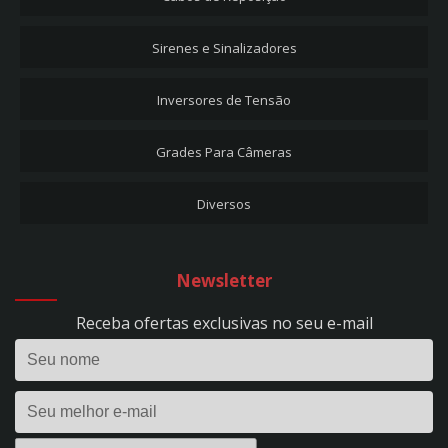
4,5X3,1 - 90º - REF. 1818
CABO DE REPOSIÇÃO PARA NETBOOK/NOTEBOOK SAMSUNG - PLUG 5,0X3,0 -
90º - REF. 1800
Sirenes e Sinalizadores
CABO DE REPOSIÇÃO PARA NETBOOK/NOTEBOOK SONY - PLUG 6,4X4,4 - 90º -
REF. 1801
Inversores de Tensão
CABO PARA FITA LED - PLUG 5,5X2,1 - FÊMEA - 0,2M - REF. 1803
CARREGADORES DE BATERIA
Grades Para Câmeras
CARREGADOR DE BATERIA + AUX. PARTIDA 50A - EVOLUTION 500 - BIVOLT -
REF. 297
Diversos
CARREGADOR DE BATERIA 10A - FLUTUAÇÃO - BIVOLT - REF. 53
CARREGADOR DE BATERIA 10A - HOBBY 100 - BIVOLT - REF. 1393
CARREGADOR DE BATERIA 15A - EVOLUTION 150 - BIVOLT - REF. 295
Newsletter
CARREGADOR DE BATERIA 24V - 50A - PROFISSIONAL - C/ RODÍZIOS - BIVOLT -
REF. 298
Receba ofertas exclusivas no seu e-mail
CARREGADOR DE BATERIA 2A - FLUTUAÇÃO - BIVOLT - REF. 1395
CARREGADOR DE BATERIA 2A - HOBBY 20 - BIVOLT - REF. 1390
CARREGADOR DE BATERIA 35A - EVOLUTION 350 - BIVOLT - REF. 296
CARREGADOR DE BATERIA 40A - POWER PROFISSIONAL 400 DIGITAL - 12VDC -
S/ AUX. PARTIDA - BIVOLT - REF. 299