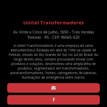
ABRAÇADEIRA / PRENSA CABO DE TV - PRETO - C/ 140 UNID. - REF. 2083
ABRAÇADEIRAS NYLON PA66 - 2,5X100MM - NATURAL - C/ 1000 UNID. - REF.
2079
ABRAÇADEIRAS NYLON PA66 - 2X78MM - NATURAL - C/ 1000 UNID. - REF.
Unitel Transformadores
2076
ABRAÇADEIRAS NYLON PA66 - 3,6X150MM - NATURAL - C/ 500 UNID. - REF.
Av. Vinte e Cinco de Julho, 1650 - Tres Vendas
2081
Pelotas - RS - CEP: 96065-620
ABRAÇADEIRAS NYLON PA66 - 4,8X200MM - NATURAL - C/ 500 UNID. - REF.
2082
A Unitel Transformadores é uma empresa do ramo
eletroeletrônico fundada em abril de 1996 na cidade de
BATERIA SELADA VRLA - 6VDC - 4AH - REF. 1375
Pelotas, estado do Rio Grande do Sul, no sul do Brasil. Ao
BORNE KRE / BNC FL-03 - REF. 23490
longo destes anos, sempre procurando inovar com
produtos e soluções, desenvolveu uma ampla linha de
CAPACITOR DE PARTIDA PARA VENTILADOR - 3,33+0,05UF / 330V - REF. 169
produtos, segmentados em transformadores,
CLAMP PARA TRELIÇAS - Q20 - PRETO - REF. 1570
autotransformadores, fontes, carregadores de baterias,
CLAMP PARA TRELIÇAS - Q20 - ZINCADO - REF. 1571
iluminações de emergência entre outros.
CLAMP PARA TRELIÇAS - Q25 - PRETO - REF. 1568
CLAMP PARA TRELIÇAS - Q25 - ZINCADO - REF. 1569
CONECTOR EM BARRA 6MM² - REF. 1640
GRAXA DE SILICONE 15G - REF. 2188
GRAXA DE SILICONE 1KG - REF. 2167