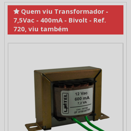
Quem viu Transformador -
7,5Vac - 400mA - Bivolt - Ref.
720, viu também