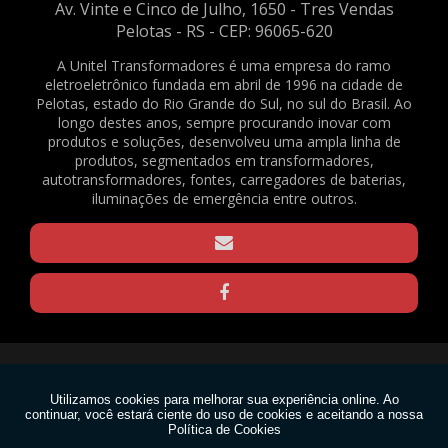
Av. Vinte e Cinco de Julho, 1650 - Tres Vendas
2081
Pelotas - RS - CEP: 96065-620
ABRAÇADEIRAS NYLON PA66 - 4,8X200MM - NATURAL - C/ 500 UNID. - REF.
2082
A Unitel Transformadores é uma empresa do ramo
eletroeletrônico fundada em abril de 1996 na cidade de
BATERIA SELADA VRLA - 6VDC - 4AH - REF. 1375
Pelotas, estado do Rio Grande do Sul, no sul do Brasil. Ao
BORNE KRE / BNC FL-03 - REF. 23490
longo destes anos, sempre procurando inovar com
produtos e soluções, desenvolveu uma ampla linha de
CAPACITOR DE PARTIDA PARA VENTILADOR - 3,33+0,05UF / 330V - REF. 169
produtos, segmentados em transformadores,
CLAMP PARA TRELIÇAS - Q20 - PRETO - REF. 1570
autotransformadores, fontes, carregadores de baterias,
CLAMP PARA TRELIÇAS - Q20 - ZINCADO - REF. 1571
iluminações de emergência entre outros.
CLAMP PARA TRELIÇAS - Q25 - PRETO - REF. 1568
CLAMP PARA TRELIÇAS - Q25 - ZINCADO - REF. 1569
CONECTOR EM BARRA 6MM² - REF. 1640
GRAXA DE SILICONE 15G - REF. 2188
GRAXA DE SILICONE 1KG - REF. 2167
GRAXA DE SILICONE 30G - REF. 2165
Copyright © Unitel. (Lei 9610 de 19/02/1998)
MOTOR VENTILADOR EVAPORADOR CONDICIONADOR DE AR SPLIT - FN20B-
PG (RPG20P) - 220V - REF. 1636
W3C
MOTOR VENTILADOR EVAPORADOR CONDICIONADOR DE AR SPLIT - FN20H-
PG (RPG25U) - 220V - REF. 1637
W3C