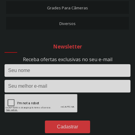
CARREGADORES DE BATERIA
Grades Para Câmeras
CARREGADOR DE BATERIA + AUX. PARTIDA 50A - EVOLUTION 500 - BIVOLT -
REF. 297
Diversos
CARREGADOR DE BATERIA 10A - FLUTUAÇÃO - BIVOLT - REF. 53
CARREGADOR DE BATERIA 10A - HOBBY 100 - BIVOLT - REF. 1393
CARREGADOR DE BATERIA 15A - EVOLUTION 150 - BIVOLT - REF. 295
Newsletter
CARREGADOR DE BATERIA 24V - 50A - PROFISSIONAL - C/ RODÍZIOS - BIVOLT -
REF. 298
Receba ofertas exclusivas no seu e-mail
CARREGADOR DE BATERIA 2A - FLUTUAÇÃO - BIVOLT - REF. 1395
CARREGADOR DE BATERIA 2A - HOBBY 20 - BIVOLT - REF. 1390
CARREGADOR DE BATERIA 35A - EVOLUTION 350 - BIVOLT - REF. 296
CARREGADOR DE BATERIA 40A - POWER PROFISSIONAL 400 DIGITAL - 12VDC -
S/ AUX. PARTIDA - BIVOLT - REF. 299
CARREGADOR DE BATERIA 4A - FLUTUAÇÃO - BIVOLT - REF. 54
CARREGADOR DE BATERIA 4A - HOBBY 40 - BIVOLT - REF. 1391
CARREGADOR DE BATERIA 50A - POWER PROFISSIONAL 2450 DIGITAL - 24VDC
- S/ AUX. PARTIDA - BIVOLT - REF. 301
CARREGADOR DE BATERIA 60A - POWER PROFISSIONAL 600 DIGITAL - 12VDC -
C/ AUX. PARTIDA - BIVOLT - REF. 300