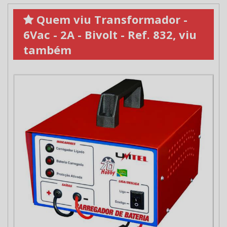
Quem viu Transformador -
6Vac - 2A - Bivolt - Ref. 832, viu
também