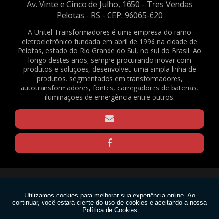
Av. Vinte e Cinco de Julho, 1650 - Tres Vendas
2081
Pelotas - RS - CEP: 96065-620
ABRAÇADEIRAS NYLON PA66 - 4,8X200MM - NATURAL - C/ 500 UNID. - REF.
2082
A Unitel Transformadores é uma empresa do ramo
eletroeletrônico fundada em abril de 1996 na cidade de
BATERIA SELADA VRLA - 6VDC - 4AH - REF. 1375
Pelotas, estado do Rio Grande do Sul, no sul do Brasil. Ao
BORNE KRE / BNC FL-03 - REF. 23490
longo destes anos, sempre procurando inovar com
produtos e soluções, desenvolveu uma ampla linha de
CAPACITOR DE PARTIDA PARA VENTILADOR - 3,33+0,05UF / 330V - REF. 169
produtos, segmentados em transformadores,
CLAMP PARA TRELIÇAS - Q20 - PRETO - REF. 1570
autotransformadores, fontes, carregadores de baterias,
CLAMP PARA TRELIÇAS - Q20 - ZINCADO - REF. 1571
iluminações de emergência entre outros.
CLAMP PARA TRELIÇAS - Q25 - PRETO - REF. 1568
CLAMP PARA TRELIÇAS - Q25 - ZINCADO - REF. 1569
CONECTOR EM BARRA 6MM² - REF. 1640
GRAXA DE SILICONE 15G - REF. 2188
GRAXA DE SILICONE 1KG - REF. 2167
GRAXA DE SILICONE 30G - REF. 2165
Copyright © Unitel. (Lei 9610 de 19/02/1998)
MOTOR VENTILADOR EVAPORADOR CONDICIONADOR DE AR SPLIT - FN20B-
PG (RPG20P) - 220V - REF. 1636
W3C
MOTOR VENTILADOR EVAPORADOR CONDICIONADOR DE AR SPLIT - FN20H-
PG (RPG25U) - 220V - REF. 1637
W3C