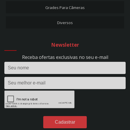
CARREGADORES DE BATERIA
Grades Para Câmeras
CARREGADOR DE BATERIA + AUX. PARTIDA 50A - EVOLUTION 500 - BIVOLT -
REF. 297
Diversos
CARREGADOR DE BATERIA 10A - FLUTUAÇÃO - BIVOLT - REF. 53
CARREGADOR DE BATERIA 10A - HOBBY 100 - BIVOLT - REF. 1393
CARREGADOR DE BATERIA 15A - EVOLUTION 150 - BIVOLT - REF. 295
Newsletter
CARREGADOR DE BATERIA 24V - 50A - PROFISSIONAL - C/ RODÍZIOS - BIVOLT -
REF. 298
Receba ofertas exclusivas no seu e-mail
CARREGADOR DE BATERIA 2A - FLUTUAÇÃO - BIVOLT - REF. 1395
CARREGADOR DE BATERIA 2A - HOBBY 20 - BIVOLT - REF. 1390
CARREGADOR DE BATERIA 35A - EVOLUTION 350 - BIVOLT - REF. 296
CARREGADOR DE BATERIA 40A - POWER PROFISSIONAL 400 DIGITAL - 12VDC -
S/ AUX. PARTIDA - BIVOLT - REF. 299
CARREGADOR DE BATERIA 4A - FLUTUAÇÃO - BIVOLT - REF. 54
CARREGADOR DE BATERIA 4A - HOBBY 40 - BIVOLT - REF. 1391
CARREGADOR DE BATERIA 50A - POWER PROFISSIONAL 2450 DIGITAL - 24VDC
- S/ AUX. PARTIDA - BIVOLT - REF. 301
CARREGADOR DE BATERIA 60A - POWER PROFISSIONAL 600 DIGITAL - 12VDC -
C/ AUX. PARTIDA - BIVOLT - REF. 300