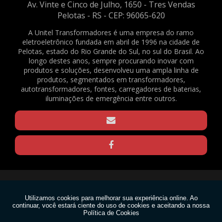
Av. Vinte e Cinco de Julho, 1650 - Tres Vendas
2081
Pelotas - RS - CEP: 96065-620
ABRAÇADEIRAS NYLON PA66 - 4,8X200MM - NATURAL - C/ 500 UNID. - REF.
2082
A Unitel Transformadores é uma empresa do ramo
eletroeletrônico fundada em abril de 1996 na cidade de
BATERIA SELADA VRLA - 6VDC - 4AH - REF. 1375
Pelotas, estado do Rio Grande do Sul, no sul do Brasil. Ao
BORNE KRE / BNC FL-03 - REF. 23490
longo destes anos, sempre procurando inovar com
produtos e soluções, desenvolveu uma ampla linha de
CAPACITOR DE PARTIDA PARA VENTILADOR - 3,33+0,05UF / 330V - REF. 169
produtos, segmentados em transformadores,
CLAMP PARA TRELIÇAS - Q20 - PRETO - REF. 1570
autotransformadores, fontes, carregadores de baterias,
CLAMP PARA TRELIÇAS - Q20 - ZINCADO - REF. 1571
iluminações de emergência entre outros.
CLAMP PARA TRELIÇAS - Q25 - PRETO - REF. 1568
CLAMP PARA TRELIÇAS - Q25 - ZINCADO - REF. 1569
CONECTOR EM BARRA 6MM² - REF. 1640
GRAXA DE SILICONE 15G - REF. 2188
GRAXA DE SILICONE 1KG - REF. 2167
GRAXA DE SILICONE 30G - REF. 2165
Copyright © Unitel. (Lei 9610 de 19/02/1998)
MOTOR VENTILADOR EVAPORADOR CONDICIONADOR DE AR SPLIT - FN20B-
PG (RPG20P) - 220V - REF. 1636
W3C
MOTOR VENTILADOR EVAPORADOR CONDICIONADOR DE AR SPLIT - FN20H-
PG (RPG25U) - 220V - REF. 1637
W3C