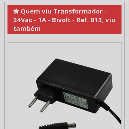
Quem viu Transformador -
24Vac - 1A - Bivolt - Ref. 813, viu
também