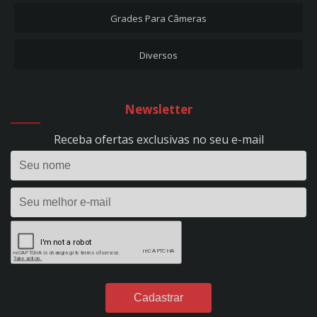
CARREGADORES DE BATERIA
Grades Para Câmeras
CARREGADOR DE BATERIA + AUX. PARTIDA 50A - EVOLUTION 500 - BIVOLT -
REF. 297
Diversos
CARREGADOR DE BATERIA 10A - FLUTUAÇÃO - BIVOLT - REF. 53
CARREGADOR DE BATERIA 10A - HOBBY 100 - BIVOLT - REF. 1393
CARREGADOR DE BATERIA 15A - EVOLUTION 150 - BIVOLT - REF. 295
Newsletter
CARREGADOR DE BATERIA 24V - 50A - PROFISSIONAL - C/ RODÍZIOS - BIVOLT -
REF. 298
Receba ofertas exclusivas no seu e-mail
CARREGADOR DE BATERIA 2A - FLUTUAÇÃO - BIVOLT - REF. 1395
CARREGADOR DE BATERIA 2A - HOBBY 20 - BIVOLT - REF. 1390
CARREGADOR DE BATERIA 35A - EVOLUTION 350 - BIVOLT - REF. 296
CARREGADOR DE BATERIA 40A - POWER PROFISSIONAL 400 DIGITAL - 12VDC -
S/ AUX. PARTIDA - BIVOLT - REF. 299
CARREGADOR DE BATERIA 4A - FLUTUAÇÃO - BIVOLT - REF. 54
CARREGADOR DE BATERIA 4A - HOBBY 40 - BIVOLT - REF. 1391
CARREGADOR DE BATERIA 50A - POWER PROFISSIONAL 2450 DIGITAL - 24VDC
- S/ AUX. PARTIDA - BIVOLT - REF. 301
CARREGADOR DE BATERIA 60A - POWER PROFISSIONAL 600 DIGITAL - 12VDC -
C/ AUX. PARTIDA - BIVOLT - REF. 300