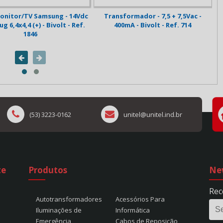
onitor/TV Samsung - 14Vdc
Transformador - 7,5 + 7,5Vac -
lug 6,4x4,4 (+) - Bivolt - Ref.
400mA - Bivolt - Ref. 714
1846
(53) 3223-0162
unitel@unitel.ind.br
te
Produtos
Ne
Rec
Autotransformadores
Acessórios Para
Iluminações de
Informática
Emergência
Cabos de Reposição