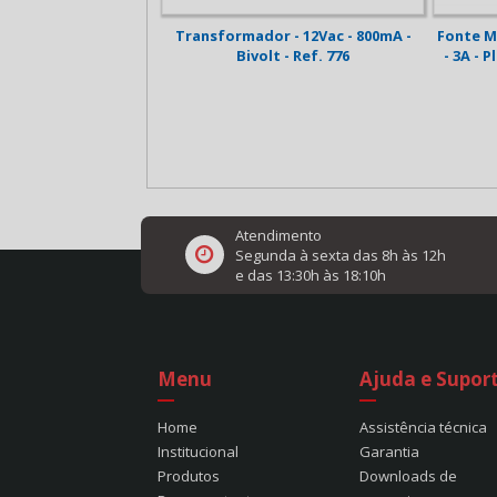
 Trilho Din - 24Vdc -
Transformador - 12Vac - 800mA -
Fonte M
 - Bivolt - Ref. 2222
Bivolt - Ref. 776
- 3A - P
Atendimento
Segunda à sexta das 8h às 12h
e das 13:30h às 18:10h
Menu
Ajuda e Supor
Home
Assistência técnica
Institucional
Garantia
Produtos
Downloads de