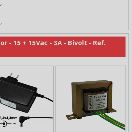
o.
o.
- 15 + 15Vac - 3A - Bivolt - Ref.