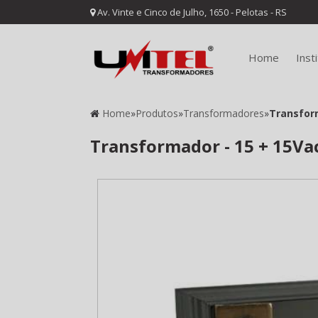
Av. Vinte e Cinco de Julho, 1650 - Pelotas - RS
Home
Inst
Home
»
Produtos
»
Transformadores
»
Transform
Transformador - 15 + 15Vac 