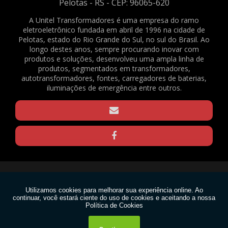
Pelotas - RS - CEP: 96065-620
ABRAÇADEIRAS NYLON PA66 - 4,8X200MM - NATURAL - C/ 500 UNID. - REF.
2082
A Unitel Transformadores é uma empresa do ramo
eletroeletrônico fundada em abril de 1996 na cidade de
BATERIA SELADA VRLA - 6VDC - 4AH - REF. 1375
Pelotas, estado do Rio Grande do Sul, no sul do Brasil. Ao
BORNE KRE / BNC FL-03 - REF. 23490
longo destes anos, sempre procurando inovar com
produtos e soluções, desenvolveu uma ampla linha de
CAPACITOR DE PARTIDA PARA VENTILADOR - 3,33+0,05UF / 330V - REF. 169
produtos, segmentados em transformadores,
CLAMP PARA TRELIÇAS - Q20 - PRETO - REF. 1570
autotransformadores, fontes, carregadores de baterias,
CLAMP PARA TRELIÇAS - Q20 - ZINCADO - REF. 1571
iluminações de emergência entre outros.
CLAMP PARA TRELIÇAS - Q25 - PRETO - REF. 1568
CLAMP PARA TRELIÇAS - Q25 - ZINCADO - REF. 1569
CONECTOR EM BARRA 6MM² - REF. 1640
GRAXA DE SILICONE 15G - REF. 2188
GRAXA DE SILICONE 1KG - REF. 2167
GRAXA DE SILICONE 30G - REF. 2165
Copyright © Unitel. (Lei 9610 de 19/02/1998)
MOTOR VENTILADOR EVAPORADOR CONDICIONADOR DE AR SPLIT - FN20B-
PG (RPG20P) - 220V - REF. 1636
W3C
MOTOR VENTILADOR EVAPORADOR CONDICIONADOR DE AR SPLIT - FN20H-
PG (RPG25U) - 220V - REF. 1637
W3C
PASTA TÉRMICA 1KG - REF. 2166