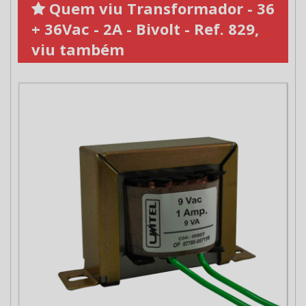
Quem viu Transformador - 36
+ 36Vac - 2A - Bivolt - Ref. 829,
viu também