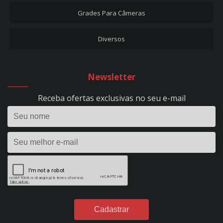
CARREGADORES DE BATERIA
Grades Para Câmeras
CARREGADOR DE BATERIA + AUX. PARTIDA 50A - EVOLUTION 500 - BIVOLT -
REF. 297
Diversos
CARREGADOR DE BATERIA 10A - FLUTUAÇÃO - BIVOLT - REF. 53
CARREGADOR DE BATERIA 10A - HOBBY 100 - BIVOLT - REF. 1393
CARREGADOR DE BATERIA 15A - EVOLUTION 150 - BIVOLT - REF. 295
Newsletter
CARREGADOR DE BATERIA 24V - 50A - PROFISSIONAL - C/ RODÍZIOS - BIVOLT -
REF. 298
Receba ofertas exclusivas no seu e-mail
CARREGADOR DE BATERIA 2A - FLUTUAÇÃO - BIVOLT - REF. 1395
CARREGADOR DE BATERIA 2A - HOBBY 20 - BIVOLT - REF. 1390
CARREGADOR DE BATERIA 35A - EVOLUTION 350 - BIVOLT - REF. 296
CARREGADOR DE BATERIA 40A - POWER PROFISSIONAL 400 DIGITAL - 12VDC -
S/ AUX. PARTIDA - BIVOLT - REF. 299
CARREGADOR DE BATERIA 4A - FLUTUAÇÃO - BIVOLT - REF. 54
CARREGADOR DE BATERIA 4A - HOBBY 40 - BIVOLT - REF. 1391
CARREGADOR DE BATERIA 50A - POWER PROFISSIONAL 2450 DIGITAL - 24VDC
- S/ AUX. PARTIDA - BIVOLT - REF. 301
CARREGADOR DE BATERIA 60A - POWER PROFISSIONAL 600 DIGITAL - 12VDC -
C/ AUX. PARTIDA - BIVOLT - REF. 300