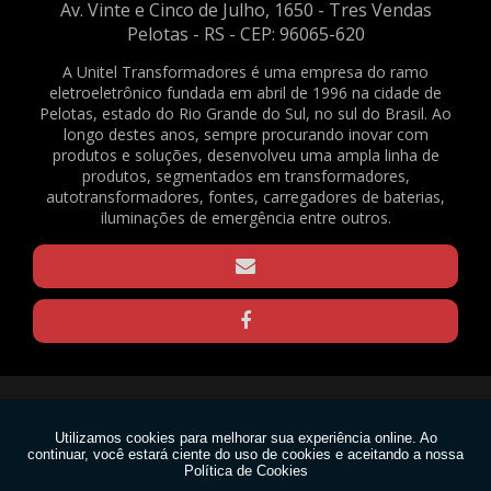
Av. Vinte e Cinco de Julho, 1650 - Tres Vendas
2081
Pelotas - RS - CEP: 96065-620
ABRAÇADEIRAS NYLON PA66 - 4,8X200MM - NATURAL - C/ 500 UNID. - REF.
2082
A Unitel Transformadores é uma empresa do ramo
eletroeletrônico fundada em abril de 1996 na cidade de
BATERIA SELADA VRLA - 6VDC - 4AH - REF. 1375
Pelotas, estado do Rio Grande do Sul, no sul do Brasil. Ao
BORNE KRE / BNC FL-03 - REF. 23490
longo destes anos, sempre procurando inovar com
produtos e soluções, desenvolveu uma ampla linha de
CAPACITOR DE PARTIDA PARA VENTILADOR - 3,33+0,05UF / 330V - REF. 169
produtos, segmentados em transformadores,
CLAMP PARA TRELIÇAS - Q20 - PRETO - REF. 1570
autotransformadores, fontes, carregadores de baterias,
CLAMP PARA TRELIÇAS - Q20 - ZINCADO - REF. 1571
iluminações de emergência entre outros.
CLAMP PARA TRELIÇAS - Q25 - PRETO - REF. 1568
CLAMP PARA TRELIÇAS - Q25 - ZINCADO - REF. 1569
CONECTOR EM BARRA 6MM² - REF. 1640
GRAXA DE SILICONE 15G - REF. 2188
GRAXA DE SILICONE 1KG - REF. 2167
GRAXA DE SILICONE 30G - REF. 2165
Copyright © Unitel. (Lei 9610 de 19/02/1998)
MOTOR VENTILADOR EVAPORADOR CONDICIONADOR DE AR SPLIT - FN20B-
PG (RPG20P) - 220V - REF. 1636
W3C
MOTOR VENTILADOR EVAPORADOR CONDICIONADOR DE AR SPLIT - FN20H-
PG (RPG25U) - 220V - REF. 1637
W3C