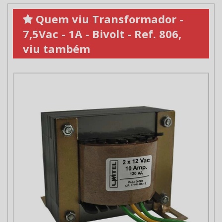
Quem viu Transformador -
7,5Vac - 1A - Bivolt - Ref. 806,
viu também