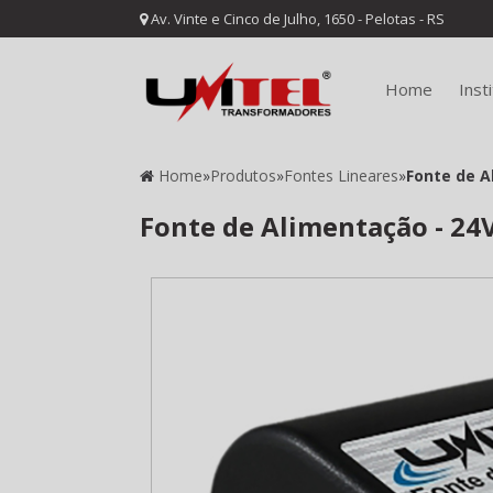
Av. Vinte e Cinco de Julho, 1650 - Pelotas - RS
Home
Inst
Home
»
Produtos
»
Fontes Lineares
»
Fonte de Al
Fonte de Alimentação - 24Vd