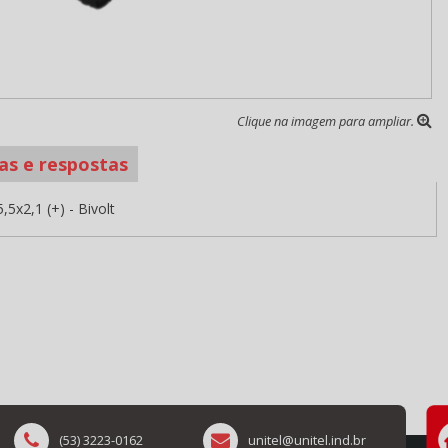
Clique na imagem para ampliar.
as e respostas
5x2,1 (+) - Bivolt
(53) 3223-0162
unitel@unitel.ind.br