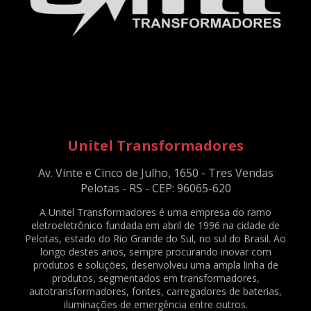
DESUMIDIFICADOR DE PAPEL A4 - 750 FOLHAS - ENT.:220V - REF. 1460
DESUMIDIFICADOR DE PAPEL SUPER A3 - 750 FOLHAS - ENT.:127V - REF. 2350
DESUMIDIFICADOR DE PAPEL SUPER A3 - 750 FOLHAS - ENT.:220V - REF. 2351
DIVERSOS
ABRAÇADEIRA / PRENSA CABO DE TV - PRETO - C/ 140 UNID. - REF. 2083
ABRAÇADEIRAS NYLON PA66 - 2,5X100MM - NATURAL - C/ 1000 UNID. - REF.
2079
ABRAÇADEIRAS NYLON PA66 - 2X78MM - NATURAL - C/ 1000 UNID. - REF.
Unitel Transformadores
2076
ABRAÇADEIRAS NYLON PA66 - 3,6X150MM - NATURAL - C/ 500 UNID. - REF.
Av. Vinte e Cinco de Julho, 1650 - Tres Vendas
2081
Pelotas - RS - CEP: 96065-620
ABRAÇADEIRAS NYLON PA66 - 4,8X200MM - NATURAL - C/ 500 UNID. - REF.
2082
A Unitel Transformadores é uma empresa do ramo
eletroeletrônico fundada em abril de 1996 na cidade de
BATERIA SELADA VRLA - 6VDC - 4AH - REF. 1375
Pelotas, estado do Rio Grande do Sul, no sul do Brasil. Ao
BORNE KRE / BNC FL-03 - REF. 23490
longo destes anos, sempre procurando inovar com
produtos e soluções, desenvolveu uma ampla linha de
CAPACITOR DE PARTIDA PARA VENTILADOR - 3,33+0,05UF / 330V - REF. 169
produtos, segmentados em transformadores,
CLAMP PARA TRELIÇAS - Q20 - PRETO - REF. 1570
autotransformadores, fontes, carregadores de baterias,
CLAMP PARA TRELIÇAS - Q20 - ZINCADO - REF. 1571
iluminações de emergência entre outros.