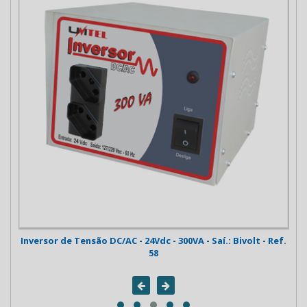
ef.
Inversor de Tensão DC/AC - 24Vdc - 300VA - Saí.: Bivolt - Ref.
In
58