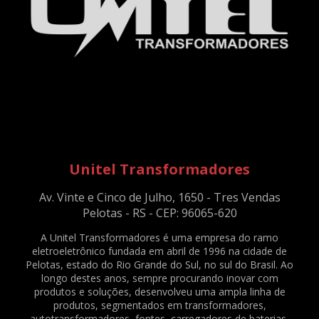
DESUMIDIFICADOR DE PAPEL A4 - 750 FOLHAS - ENT.:127V - REF. 1474
DESUMIDIFICADOR DE PAPEL A4 - 750 FOLHAS - ENT.:220V - REF. 1460
DESUMIDIFICADOR DE PAPEL SUPER A3 - 750 FOLHAS - ENT.:127V - REF. 2350
DESUMIDIFICADOR DE PAPEL SUPER A3 - 750 FOLHAS - ENT.:220V - REF. 2351
DIVERSOS
ABRAÇADEIRA / PRENSA CABO DE TV - PRETO - C/ 140 UNID. - REF. 2083
ABRAÇADEIRAS NYLON PA66 - 2,5X100MM - NATURAL - C/ 1000 UNID. - REF.
2079
ABRAÇADEIRAS NYLON PA66 - 2X78MM - NATURAL - C/ 1000 UNID. - REF.
Unitel Transformadores
2076
ABRAÇADEIRAS NYLON PA66 - 3,6X150MM - NATURAL - C/ 500 UNID. - REF.
Av. Vinte e Cinco de Julho, 1650 - Tres Vendas
2081
Pelotas - RS - CEP: 96065-620
ABRAÇADEIRAS NYLON PA66 - 4,8X200MM - NATURAL - C/ 500 UNID. - REF.
2082
A Unitel Transformadores é uma empresa do ramo
eletroeletrônico fundada em abril de 1996 na cidade de
BATERIA SELADA VRLA - 6VDC - 4AH - REF. 1375
Pelotas, estado do Rio Grande do Sul, no sul do Brasil. Ao
BORNE KRE / BNC FL-03 - REF. 23490
longo destes anos, sempre procurando inovar com
produtos e soluções, desenvolveu uma ampla linha de
CAPACITOR DE PARTIDA PARA VENTILADOR - 3,33+0,05UF / 330V - REF. 169
produtos, segmentados em transformadores,
CLAMP PARA TRELIÇAS - Q20 - PRETO - REF. 1570
autotransformadores, fontes, carregadores de baterias,