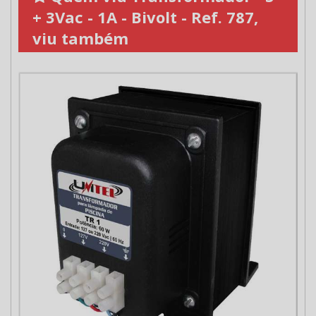
+ 3Vac - 1A - Bivolt - Ref. 787,
viu também