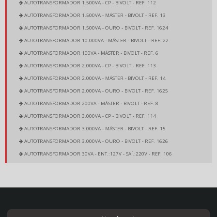
AUTOTRANSFORMADOR 1.500VA - CP - BIVOLT - REF. 112
AUTOTRANSFORMADOR 1.500VA - MÁSTER - BIVOLT - REF. 13
AUTOTRANSFORMADOR 1.500VA - OURO - BIVOLT - REF. 1624
AUTOTRANSFORMADOR 10.000VA - MÁSTER - BIVOLT - REF. 22
AUTOTRANSFORMADOR 100VA - MÁSTER - BIVOLT - REF. 6
AUTOTRANSFORMADOR 2.000VA - CP - BIVOLT - REF. 113
AUTOTRANSFORMADOR 2.000VA - MÁSTER - BIVOLT - REF. 14
AUTOTRANSFORMADOR 2.000VA - OURO - BIVOLT - REF. 1625
AUTOTRANSFORMADOR 200VA - MÁSTER - BIVOLT - REF. 8
AUTOTRANSFORMADOR 3.000VA - CP - BIVOLT - REF. 114
AUTOTRANSFORMADOR 3.000VA - MÁSTER - BIVOLT - REF. 15
AUTOTRANSFORMADOR 3.000VA - OURO - BIVOLT - REF. 1626
AUTOTRANSFORMADOR 30VA - ENT.:127V - SAÍ.:220V - REF. 106
AUTOTRANSFORMADOR 30VA - ENT.:220V - SAÍ.:127V - REF. 105
AUTOTRANSFORMADOR 350VA - CP - BIVOLT - REF. 2425
AUTOTRANSFORMADOR 350VA - MÁSTER - BIVOLT - REF. 9
AUTOTRANSFORMADOR 350VA - OURO - BIVOLT - REF. 1620
AUTOTRANSFORMADOR 4.000VA - CP - BIVOLT - REF. 115