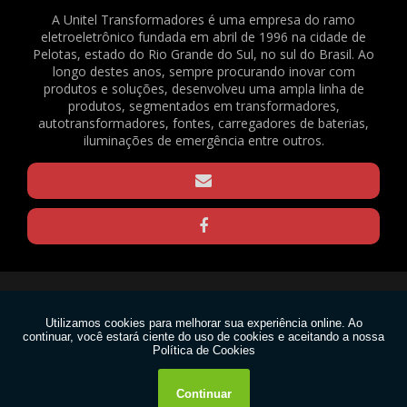
2082
A Unitel Transformadores é uma empresa do ramo
eletroeletrônico fundada em abril de 1996 na cidade de
BATERIA SELADA VRLA - 6VDC - 4AH - REF. 1375
Pelotas, estado do Rio Grande do Sul, no sul do Brasil. Ao
BORNE KRE / BNC FL-03 - REF. 23490
longo destes anos, sempre procurando inovar com
produtos e soluções, desenvolveu uma ampla linha de
CAPACITOR DE PARTIDA PARA VENTILADOR - 3,33+0,05UF / 330V - REF. 169
produtos, segmentados em transformadores,
CLAMP PARA TRELIÇAS - Q20 - PRETO - REF. 1570
autotransformadores, fontes, carregadores de baterias,
CLAMP PARA TRELIÇAS - Q20 - ZINCADO - REF. 1571
iluminações de emergência entre outros.
CLAMP PARA TRELIÇAS - Q25 - PRETO - REF. 1568
CLAMP PARA TRELIÇAS - Q25 - ZINCADO - REF. 1569
CONECTOR EM BARRA 6MM² - REF. 1640
GRAXA DE SILICONE 15G - REF. 2188
GRAXA DE SILICONE 1KG - REF. 2167
GRAXA DE SILICONE 30G - REF. 2165
Copyright © Unitel. (Lei 9610 de 19/02/1998)
MOTOR VENTILADOR EVAPORADOR CONDICIONADOR DE AR SPLIT - FN20B-
PG (RPG20P) - 220V - REF. 1636
W3C
MOTOR VENTILADOR EVAPORADOR CONDICIONADOR DE AR SPLIT - FN20H-
PG (RPG25U) - 220V - REF. 1637
W3C
PASTA TÉRMICA 1KG - REF. 2166
PASTA TÉRMICA 30G - REF. 2189