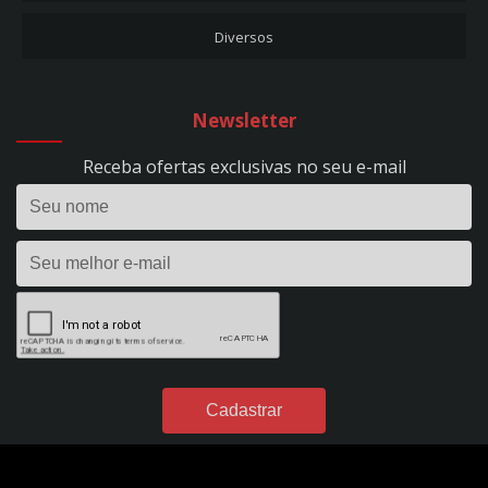
REF. 297
Diversos
CARREGADOR DE BATERIA 10A - FLUTUAÇÃO - BIVOLT - REF. 53
CARREGADOR DE BATERIA 10A - HOBBY 100 - BIVOLT - REF. 1393
CARREGADOR DE BATERIA 15A - EVOLUTION 150 - BIVOLT - REF. 295
Newsletter
CARREGADOR DE BATERIA 24V - 50A - PROFISSIONAL - C/ RODÍZIOS - BIVOLT -
REF. 298
Receba ofertas exclusivas no seu e-mail
CARREGADOR DE BATERIA 2A - FLUTUAÇÃO - BIVOLT - REF. 1395
CARREGADOR DE BATERIA 2A - HOBBY 20 - BIVOLT - REF. 1390
CARREGADOR DE BATERIA 35A - EVOLUTION 350 - BIVOLT - REF. 296
CARREGADOR DE BATERIA 40A - POWER PROFISSIONAL 400 DIGITAL - 12VDC -
S/ AUX. PARTIDA - BIVOLT - REF. 299
CARREGADOR DE BATERIA 4A - FLUTUAÇÃO - BIVOLT - REF. 54
CARREGADOR DE BATERIA 4A - HOBBY 40 - BIVOLT - REF. 1391
CARREGADOR DE BATERIA 50A - POWER PROFISSIONAL 2450 DIGITAL - 24VDC
- S/ AUX. PARTIDA - BIVOLT - REF. 301
CARREGADOR DE BATERIA 60A - POWER PROFISSIONAL 600 DIGITAL - 12VDC -
C/ AUX. PARTIDA - BIVOLT - REF. 300
CARREGADOR DE BATERIA 7A - FLUTUAÇÃO - BIVOLT - REF. 49